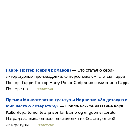
Гарри Поттер (серия романов)
— Это статья о серии
литературных произведений. О персонаже см. статью Гарри
Поттер. Гарри Поттер Harry Potter Собрание семи книг о Гарри
Поттере на …
Википедия
Премия Министерства культуры Норвегии «За детскую и
юношескую литературу»
— Оригинальное название норв.
Kulturdepartementets priser for barne og ungdomslitteratur
Награда за выдающиеся достижения в области детской
литературы …
Википедия