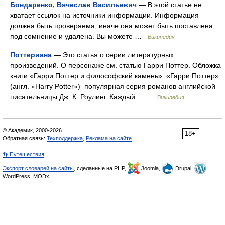
Бондаренко, Вячеслав Васильевич
— В этой статье не
хватает ссылок на источники информации. Информация
должна быть проверяема, иначе она может быть поставлена
под сомнение и удалена. Вы можете …
Википедия
Поттериана
— Это статья о серии литературных
произведений. О персонаже см. статью Гарри Поттер. Обложка
книги «Гарри Поттер и философский камень». «Гарри Поттер»
(англ. «Harry Potter») популярная серия романов английской
писательницы Дж. К. Роулинг. Каждый… …
Википедия
© Академик, 2000-2026
18+
Обратная связь:
Техподдержка
,
Реклама на сайте
👣 Путешествия
Экспорт словарей на сайты
, сделанные на PHP,
Joomla,
Drupal,
WordPress, MODx.